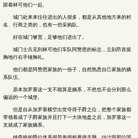
跟着林可他们一起。
城门处来来往往进出的人很多，都是从其他地方来的村
名、行商之类的，也有一些采购队。
好在城门够宽，足够他们进出了。
城门士兵见到林可他们车队阿赞恩的标志，立刻昂首挺
胸地行右手锤胸礼。
他们都是阿赞恩家族的一份子，自然熟悉自己家族的嫡
系队伍。
原本加罗塞这一支不能算是嫡系，不然也不会分到那么
偏远的一个城堡。
但是自从加罗塞横空出世夺得子爵之位，把整个家族都
带领着成了子爵家族并且打下一大块地盘之后，加罗塞这一
支就成了家族嫡系。
纳森格的爵位体系很简单很粗暴很无脑，估计跟那位国