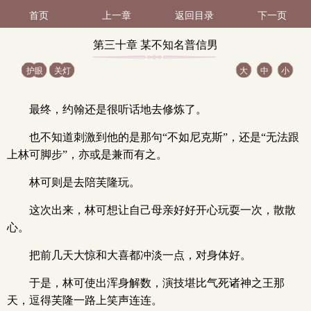
首页
上一章
返回目录
下一页
第三十章 某不知名普信男
护眼
关灯
大
中
小
爵（1 / 2）
最终，约翰还是很听话地去修炼了。
也不知道刺激到他的是那句“不如尼克斯”，还是“无法跟
上林可脚步”，亦或是兼而有之。
林可则是去陪芙隆玩。
这次出来，林可想让自己母亲好好开心玩耍一次，散散
心。
把前几天大惊和大喜都冲淡一点，对身体好。
于是，林可使出浑身解数，演技堪比气死诸神之王那
天，逗得芙隆一路上笑声连连。