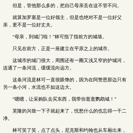
但是，管他那么多的，把自己母亲丢在这不管不问。
就算加罗塞是一位好领主，但是也绝对不是一位好父
亲，更不是一位好丈夫。
“母亲，到城门啦！”林可指了指前方的城墙。
只见在前方，正是一座建立在平原之上的城市。
这城市的城门很大，周围还有一圈又浅又窄的护城河，
连通了一条河流，缓缓流向远方。
这条河流是林可一直很眼馋的，因为在阿赞恩那边只有
另一条小河，水流也不如这边大。
“嗯嗯，让采购队去买东西，我带你逛逛鹦鹉城！”
芙隆的兴致一下子就起来了，忧愁什么的也忘得一干二
净。
林可笑了笑，点了点头，尼克斯和约翰也从车厢出来，