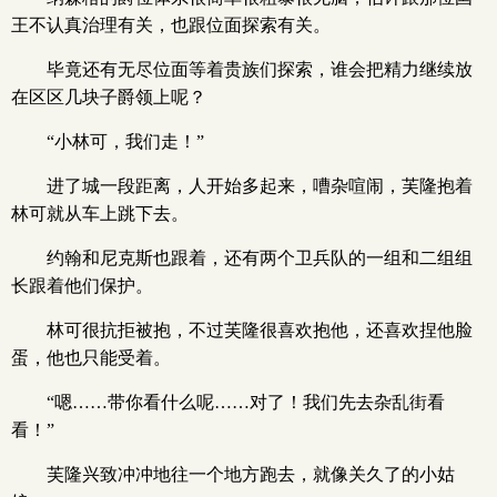
王不认真治理有关，也跟位面探索有关。
毕竟还有无尽位面等着贵族们探索，谁会把精力继续放
在区区几块子爵领上呢？
“小林可，我们走！”
进了城一段距离，人开始多起来，嘈杂喧闹，芙隆抱着
林可就从车上跳下去。
约翰和尼克斯也跟着，还有两个卫兵队的一组和二组组
长跟着他们保护。
林可很抗拒被抱，不过芙隆很喜欢抱他，还喜欢捏他脸
蛋，他也只能受着。
“嗯……带你看什么呢……对了！我们先去杂乱街看
看！”
芙隆兴致冲冲地往一个地方跑去，就像关久了的小姑