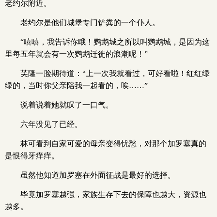
老约尔附近。
老约尔是他们城堡专门铲粪的一个仆人。
“嘻嘻，我告诉你哦！鹦鹉城之所以叫鹦鹉城，是因为这
里每五年就会有一次鹦鹉迁徙的浪潮呢！”
芙隆一脸期待道：“上一次我就看过，可好看啦！红红绿
绿的，当时你父亲陪我一起看的，唉……”
说着说着她就叹了一口气。
六年没见了已经。
林可看到自家可爱的母亲变得忧愁，对那个加罗塞真的
是恨得牙痒痒。
虽然他知道加罗塞在外面征战是最好的选择。
毕竟加罗塞越强，家族生存下去的保障也越大，资源也
越多。