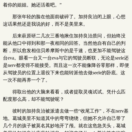
着你的姐姐。她还活着吧。”
那张年轻的脸在他面前破碎了。加持良治闭上眼，心想
这话果然还是我说的好，而不是美里来。
后来萩原研二几次三番地揪住加持良治质问，但始终没
能从他口中得到和那一夜相同的回答。当然他自有自己的判
断，所以愈发相信贝希摩斯中的是千速，也更加不能驾驶这
台eva。眼看一台又一台eva与它的驾驶员断联，无论是seele还
是nerv都变得不能接受。而且这一次不能像降谷零那样，即便
从驾驶员的位置上退役下来也能转派他去做seele的卧底。这
一次不能再养一个了。
得取出他的大脑来看看，或者提取灵魂试试。凭什么匹
配度那么高，却不能驾驶呢？
彼时的加持良治被派遣去做一些“收尾工作”，不在nerv基
地。葛城美里不知道其中的弯弯绕绕，但她不允许自己带了
几个月的孩子被莫名其妙地开了颅。就在这危急关头，葛城