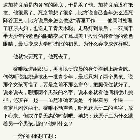
道加持良治是内务省的卧底，于是杀了他。加持良治没有抵
抗。他很累了。死之前想了很多，比方说自己当年怎么逼死
降谷正晃，比方说后来怎么做这“清理工作”——他同时处理
了萩原夫妇，也送走了青天木聪。走马灯到最后，一双属于
半大少年的紫色的眼睛变成了葛城美里投过酒杯看他的紫色
眼睛，最后变成大学时彼此的初见。为什么会变成这样呢。
他就快要死了。他死去了。
碇唯躲进组织后，再度以研究员的身份得到上级青睐。
偶然听说组织选拔出一批青少年，最后只剩了两个男孩。说
那个女孩可惜了，要是之前不那么拼命，把腿保住就好了。
说来说去，聊那两个男孩的名字。说本来就看他俩稍微出挑
些，还凑在一起——虽然准确来说是一个跟着另一个啦——
肯定只剩这两个。碇唯不动声色，听见萩原研二的名字，放
下心来。但或许是天惠的时刻吧。她想：萩原研二为什么跟
着另一个男孩儿跑？他叫什么？
一旁的同事想了想：