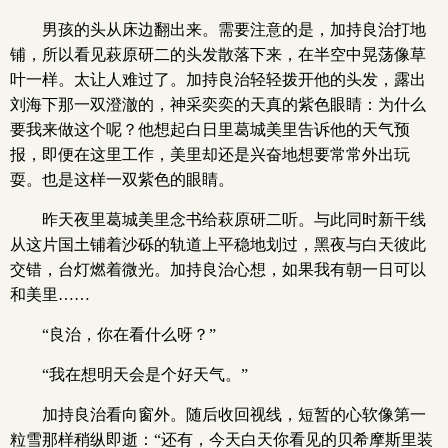
男孩的头从床边翻出来。需要注意的是，加持良治打地
铺，所以看见萩原研二的头发散落下来，在半空中晃荡像草
叶一样。太让人难过了。加持良治轻轻拨开他的头发，露出
刘海下那一双澄澈的，神采奕奕的天真的紫色眼睛：为什么
要我来做这个呢？他想起白日里葛城美里告诉他的天气预
报，即便在这里工作，美里却还是兴奋地想要常常外出玩
耍。也是这样一双紫色的眼睛。
昨天夜里葛城美里念书给萩原研二听。与此同时新干线
从这片国土铺着沙砾的轨道上平稳地划过，黑夜与白天彼此
交错，台灯燃着微光。加持良治心想，如果我有朝一日可以
和美里……
“良治，你在看什么呀？”
“我在想明天会是个好天气。”
加持良治看向窗外。随后收回视线，短暂的心软像第一
粒雪那样稍纵即逝：“还有，今天白天你看见的贝希摩斯里装