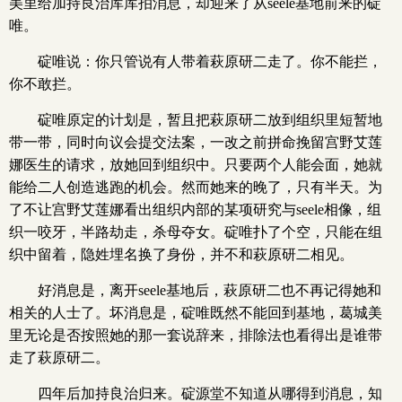
美里给加持良治库库拍消息，却迎来了从seele基地前来的碇
唯。
碇唯说：你只管说有人带着萩原研二走了。你不能拦，
你不敢拦。
碇唯原定的计划是，暂且把萩原研二放到组织里短暂地
带一带，同时向议会提交法案，一改之前拼命挽留宫野艾莲
娜医生的请求，放她回到组织中。只要两个人能会面，她就
能给二人创造逃跑的机会。然而她来的晚了，只有半天。为
了不让宫野艾莲娜看出组织内部的某项研究与seele相像，组
织一咬牙，半路劫走，杀母夺女。碇唯扑了个空，只能在组
织中留着，隐姓埋名换了身份，并不和萩原研二相见。
好消息是，离开seele基地后，萩原研二也不再记得她和
相关的人士了。坏消息是，碇唯既然不能回到基地，葛城美
里无论是否按照她的那一套说辞来，排除法也看得出是谁带
走了萩原研二。
四年后加持良治归来。碇源堂不知道从哪得到消息，知