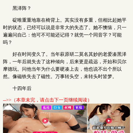
黑泽阵？
碇唯重重地靠在椅背上。其实没有多重，但相比起她平
时的状态，已经可以说是非常大的失态了。她不懊恼，只一
遍遍问自己：他可不可能还记得？就凭一个同音字？可能
吗？
好在时间变久了。当年萩原研二莫名其妙的老爱凑黑泽
阵，一年后就失去了这种倾向，后来更是疏远，开始和贝尔
摩德玩。问他当年为什么要硬凑上去，他也说不出个所以
然。像磁铁失去了磁性。万事转头空，未转头时皆梦。
十四年后
-->>（本章未完，请点击下一页继续阅读）