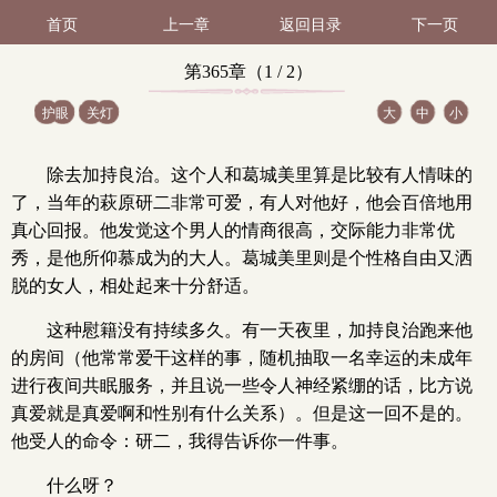
首页
上一章
返回目录
下一页
第365章（1 / 2）
护眼
关灯
大
中
小
除去加持良治。这个人和葛城美里算是比较有人情味的
了，当年的萩原研二非常可爱，有人对他好，他会百倍地用
真心回报。他发觉这个男人的情商很高，交际能力非常优
秀，是他所仰慕成为的大人。葛城美里则是个性格自由又洒
脱的女人，相处起来十分舒适。
这种慰籍没有持续多久。有一天夜里，加持良治跑来他
的房间（他常常爱干这样的事，随机抽取一名幸运的未成年
进行夜间共眠服务，并且说一些令人神经紧绷的话，比方说
真爱就是真爱啊和性别有什么关系）。但是这一回不是的。
他受人的命令：研二，我得告诉你一件事。
什么呀？