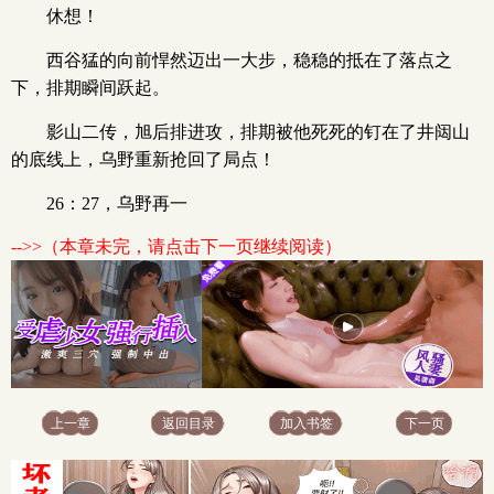
休想！
西谷猛的向前悍然迈出一大步，稳稳的抵在了落点之
下，排期瞬间跃起。
影山二传，旭后排进攻，排期被他死死的钉在了井闼山
的底线上，乌野重新抢回了局点！
26：27，乌野再一
-->>（本章未完，请点击下一页继续阅读）
上一章
返回目录
加入书签
下一页