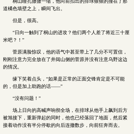
桐山瞳孔微微一缩，他向前扣出的排球狠狠的撞在了那
道橘色墙壁之上，瞬间飞出。
但是，很高。
“日向一触到了桐山的进攻？他们两个人差了将近三十厘
米吧？！”
菅原满脸惊叹，他的语气中甚至带上了几分不可置信，
刚刚注意力完全放在了井闼山侧的菅原并没有注意乌野这边
的情况。
缘下笑着点头，“如果是正常的正面交锋肯定是不可能
的，但是加上助跑的话——”
“没有问题！”
场上日向的高喊声响彻全场，在排球从他手上飙到后方
被旭接下，重新弹起的同时，他也已经落回了地面，然后紧
接着动作没有半分停歇的向后连撤数步，向前狂奔而去。