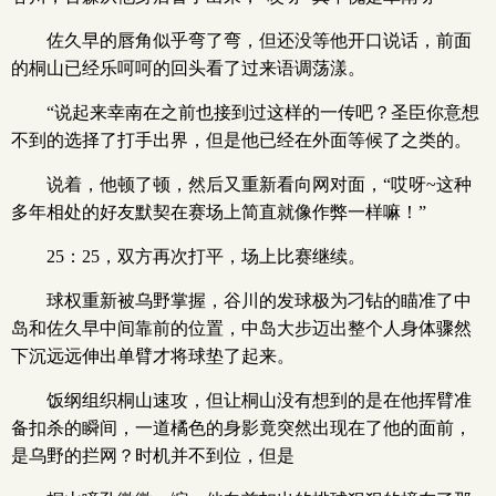
佐久早的唇角似乎弯了弯，但还没等他开口说话，前面
的桐山已经乐呵呵的回头看了过来语调荡漾。
“说起来幸南在之前也接到过这样的一传吧？圣臣你意想
不到的选择了打手出界，但是他已经在外面等候了之类的。
说着，他顿了顿，然后又重新看向网对面，“哎呀~这种
多年相处的好友默契在赛场上简直就像作弊一样嘛！”
25：25，双方再次打平，场上比赛继续。
球权重新被乌野掌握，谷川的发球极为刁钻的瞄准了中
岛和佐久早中间靠前的位置，中岛大步迈出整个人身体骤然
下沉远远伸出单臂才将球垫了起来。
饭纲组织桐山速攻，但让桐山没有想到的是在他挥臂准
备扣杀的瞬间，一道橘色的身影竟突然出现在了他的面前，
是乌野的拦网？时机并不到位，但是