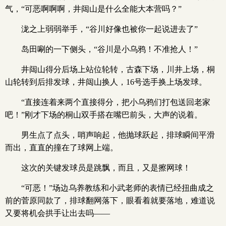
气，“可恶啊啊啊，井闼山是什么全能大本营吗？”
泷之上弱弱举手，“谷川好像也被你一起说进去了”
岛田唰的一下侧头，“谷川是小乌鸦！不准抢人！”
井闼山得分后场上站位轮转，古森下场，川井上场，桐
山轮转到后排发球，井闼山换人，16号选手换上场发球。
“直接连着来两个直接得分，把小乌鸦们打包送回老家
吧！”刚才下场的桐山双手搭在嘴巴前头，大声的说着。
男生点了点头，哨声响起，他抛球跃起，排球瞬间平滑
而出，直直的撞在了球网上端。
这次的关键发球员是跳飘，而且，又是擦网球！
“可恶！”场边乌养教练和小武老师的表情已经扭曲成之
前的菅原同款了，排球翻网落下，眼看着就要落地，难道说
又要将机会拱手让出去吗——