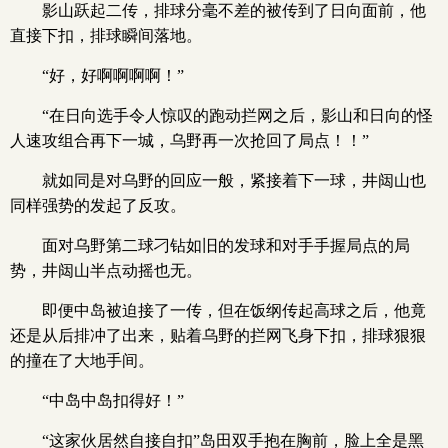
影山跃起二传，排球分毫不差的被传到了日向面前，他
直接下扣，排球瞬间落地。
“好，好啊啊啊啊！”
“在日向选手令人惊叹的跑动拦网之后，影山和日向的怪
人速攻组合再下一城，乌野再一次抢回了局点！！”
就如同是对乌野的回应一般，紧接着下一球，井闼山也
同样强势的发起了反攻。
面对乌野第二球刁钻如旧的发球和对手手握局点的局
势，井闼山半点动摇也无。
即便中岛被迫接了一传，但在饭纲传起高球之后，他竟
还是从后排冲了出来，贴着乌野的拦网飞身下扣，排球狠狠
的撞在了大地手间。
“中岛中岛扣得好！”
“这家伙居然自接自扣”岛田双手抱在胸前，脸上全是黑