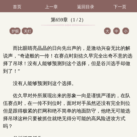
首页
上一章
返回目录
下一页
第659章（1 / 2）
护眼
关灯
大
中
小
而比眼睛亮晶晶的日向先出声的，是激动兴奋无比的解
说声，“奇迹般的一传！在赛点时刻佐久早完全出奇不意的选
择了吊球！没有人能够预测到这个选择，但是谷川选手却做
到了！”
没有人能够预测到这个选择。
佐久早对外所展现出来的形象一向是谨慎严谨的，在队
伍赛点时，在一传不到位时，面对对手虽然还没有完全到位
但是跟得极紧的拦网和绝不简单的地面防守，他绝无可能选
择吊球这种只要被抓住就绝无得分可能的高风险进攻方式
吗？