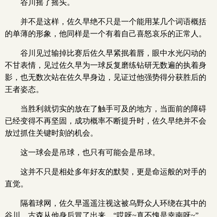
谷川摇了摇头。
并不是这样，佐久早绝不只是一个能用某几个词语概括
的单薄的形象，他同样是一个有着自己喜怒哀乐的正常人。
谷川见过输掉比赛后佐久早紧抿着唇，眼中水光闪动的
不甘表情，见过佐久早为一球反复磨练钻研无数遍的执着身
影，也无数次站在佐久早身边，见证过他强势得分获胜后的
王者姿态。
当胜利就切实的放在了触手可及的地方，当面前的障碍
已经变得不再坚固，成功概率不断提升时，佐久早绝并不会
放过抓住关键时刻的机会。
这一球会是吊球，也只有可能会是吊球。
这并不只是相处多年好友的默契，更是命运般的对手的
直觉。
隔着球网，佐久早遥遥注视这被乌野众人环绕在其中的
谷川，古森从他身后冒了出来，“哎呀~真不愧是幸南呀~”