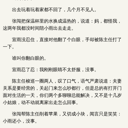
出去玩着玩着家都不回了，几个月不见人。
张闯把保温杯里的水换成温热的，说道：妈，都怪我，
这两年我都没时间陪小雨出去走走。
宣雨没忍住，直接对他翻了个白眼，手却被陈主任打了
一下。
谁叫你翻白眼的。
宣雨忍了忍：我刚刚眼睛不太舒服，没事。
陈主任梭巡一圈两人，叹了口气，语气严肃说道：夫妻
关系是要经营的，关起门来怎么吵都行，但是总的有打开门
面对生活的一天，你们两个多聊聊总能解决，又不是十几岁
小姑娘，动不动就离家出走怎么回事。
张闯帮陈主任削着苹果，又切成小块，闻言只是笑笑：
小雨还小，没事。