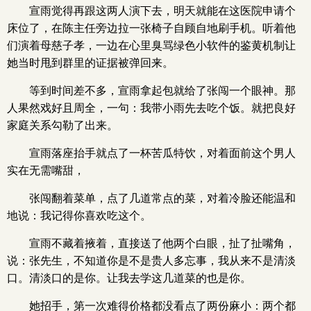
宣雨觉得再跟这两人演下去，明天就能在这医院申请个
床位了，在陈主任旁边拉一张椅子自顾自地刷手机。听着他
们演着母慈子孝，一边在心里臭骂绿色小软件的鉴黄机制让
她当时甩到群里的证据被弹回来。
等到时间差不多，宣雨拿起包就给了张闯一个眼神。那
人果然戏好且周全，一句：我带小雨先去吃个饭。就把良好
家庭关系勾勒了出来。
宣雨落座抬手就点了一杯苦瓜特饮，对着面前这个男人
实在无需嘴甜，
张闯翻着菜单，点了几道常点的菜，对着冷脸还能温和
地说：我记得你喜欢吃这个。
宣雨不藏着掖着，直接送了他两个白眼，扯了扯嘴角，
说：张先生，不知道你是不是贵人多忘事，我从来不是清淡
口。清淡口的是你。让我去学这几道菜的也是你。
她招手，第一次难得价格都没看点了两份麻小：两个都