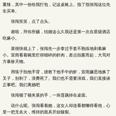
重辣，其中一份给我打包，记这桌账上。指了指张闯这位先
生买单。
张闯笑笑，点了点头。
谢啦，拜你所赐，结婚这么久我还是第一次在星级酒店
吃麻小。
菜很快就上了，张闯先一步拿过手套不熟练地剥着麻
小。宣雨看着碗里烂得细碎的虾肉，差点拍案而起，大骂对
方暴殄天物。
用筷子拍他手背，拯救下他手中的虾，宣雨嫌恶地换了
叉子，别剥了，浪费死了。我们也不需要演戏，我们直接谈
正事吧。我们离婚吧
张闯顿了顿夹菜的手，一块莲藕掉在桌面。
说什么呢。张闯看着她，这女人却连看都懒得看他，心
里一把无名火，维持的面具开始皲裂。