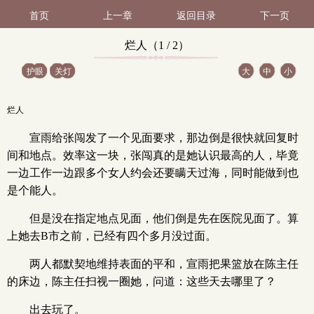
首页
上一章
返回目录
下一页
烂人（1 / 2）
护眼
关灯
大
中
小
烂人
宣雨给张闯发了一个见面要求，那边倒是很快就回复时
间和地点。效率这一块，张闯真的是她认识最高的人，毕竟
一边工作一边跟多个女人约会还要瞒天过海，同时能做到也
是个能人。
但是没在指定地点见面，他们倒是先在医院见面了。算
上她去B市之前，已经有四个多月没过面。
两人都默契地维持表面的平和，宣雨把果篮放在陈主任
的床边，陈主任扫视一圈她，问道：这些天去哪里了？
出去玩了。