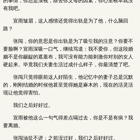
的事情，你总是漠视，除去你父母的因素，你心里根本就没
有我吧。
宣雨皱眉，这人感情还觉得出轨是为了他，什么脑回
路？
张闯，你的意思是你出轨是为了吸引我的注意？你要不
要脸啊？宣雨深吸一口气，继续骂道：我不爱你，但这段婚
姻不是你龌龊的遮羞布，我可没有能力能刺激你对别的女人
硬起来。毕竟我们夫妻生活过成什么样子，你最清楚了吧。
张闯只觉得眼前这人好陌生，他记忆中的妻子总是沉默
的，刚刚结婚的时候他甚至觉得她是麻木的，现在的活灵活
现让他觉得害怕。
我们之后好好过。
宣雨被他这么一句气得差点嗝过去，你是不是有病？我
要离婚。
张闯油盐不进：之前没过好，我们之后好好过。