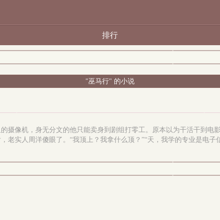
排行
"巫马行" 的小说
组的摄像机，身无分文的他只能卖身到剧组打零工。原本以为干活干到电
，老实人周洋傻眼了。“我顶上？我拿什么顶？”“天，我学的专业是电子