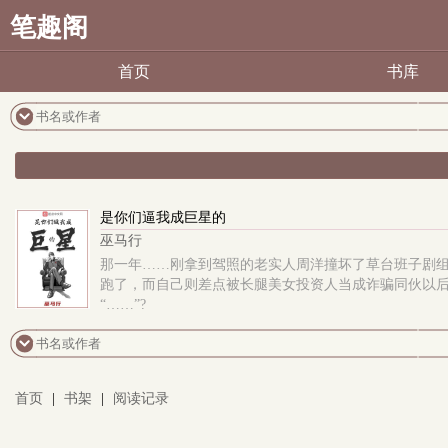
笔趣阁
首页
书库
是你们逼我成巨星的
巫马行
那一年……刚拿到驾照的老实人周洋撞坏了草台班子剧
跑了，而自己则差点被长腿美女投资人当成诈骗同伙以后
“……”?
首页
|
书架
|
阅读记录